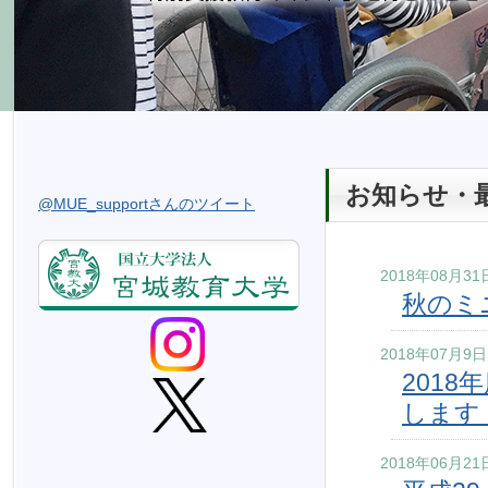
ン
メ
ニ
ュ
ー
へ
ジ
サ
こ
ャ
お知らせ・
ブ
@MUE_supportさんのツイート
こ
ン
メ
か
プ
ニ
ら
ュ
2018年08月31
本
秋のミ
ー
文
へ
で
メ
す。
2018年07月9日
イ
201
ン
します
メ
ニ
2018年06月21
ュ