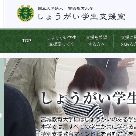
本
文
へ
ジ
ャ
しょうがい学生
支援を希望
支援に
ン
TOP
支援室って？
する方へ
のある
プ
サ
ブ
メ
ニ
ュ
ー
へ
ジ
ャ
ン
プ
メ
イ