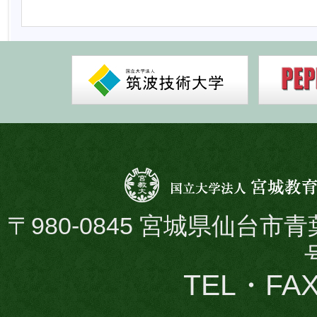
サ
ブ
メ
ニ
ュ
ー
へ
メ
イ
ン
メ
ニ
〒980-0845 宮城県仙台市
ュ
ー
へ
TEL・FAX 