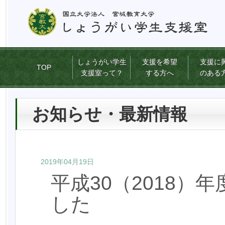
本
文
へ
ジ
ャ
しょうがい学生
支援を希望
支援に
ン
TOP
支援室って？
する方へ
のある
プ
サ
ブ
こ
お知らせ・最新情報
メ
こ
ニ
か
ュ
ら
ー
本
へ
文
2019年04月19日
ジ
で
ャ
平成30（2018）
す。
ン
した
プ
メ
イ