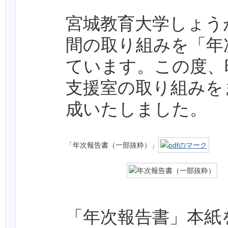
ン
メ
宮城教育大学しょう
ニ
間の取り組みを「年
ュ
ー
ています。この度、
へ
ジ
支援室の取り組みを
ャ
ン
成いたしました。
プ
「年次報告書（一部抜粋）」
「年次報告書」本紙